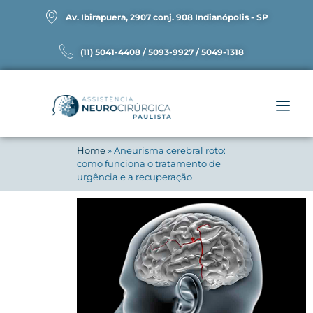
Av. Ibirapuera, 2907 conj. 908 Indianópolis - SP
(11) 5041-4408 / 5093-9927 / 5049-1318
Home
»
Aneurisma cerebral roto:
como funciona o tratamento de
urgência e a recuperação