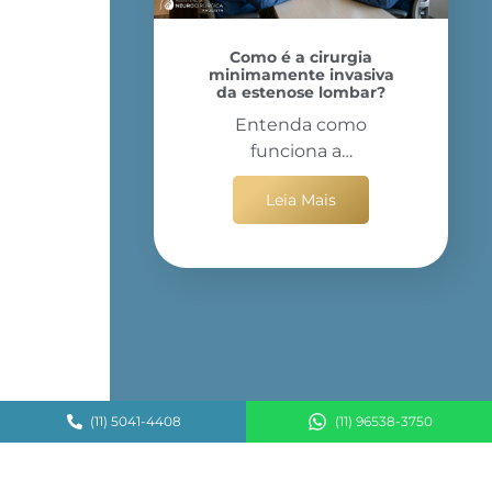
Como é a cirurgia
minimamente invasiva
da estenose lombar?
Entenda como
funciona a…
Leia Mais
(11) 5041-4408
(11) 96538-3750