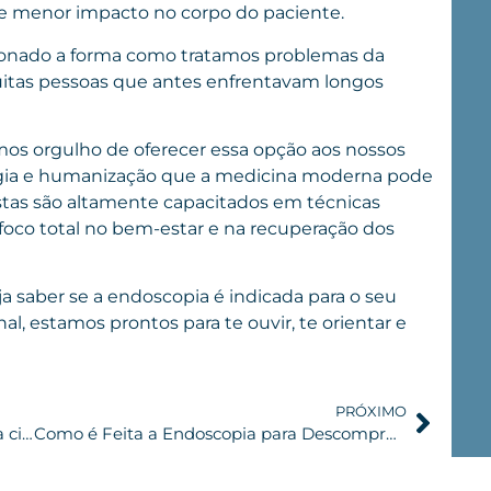
e menor impacto no corpo do paciente.
onado a forma como tratamos problemas da
uitas pessoas que antes enfrentavam longos
emos orgulho de oferecer essa opção aos nossos
ogia e humanização que a medicina moderna pode
istas são altamente capacitados em técnicas
oco total no bem-estar e na recuperação dos
a saber se a endoscopia é indicada para o seu
inal, estamos prontos para te ouvir, te orientar e
PRÓXIMO
Hérnia de disco e dor na coluna: quando a cirurgia é indicada?
Como é Feita a Endoscopia para Descompressão de Nervos Comprimidos?