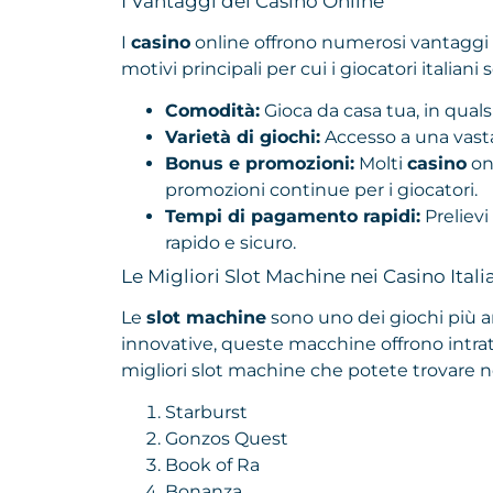
I Vantaggi dei Casino Online
I
casino
online offrono numerosi vantaggi ri
motivi principali per cui i giocatori italiani
Comodità:
Gioca da casa tua, in qual
Varietà di giochi:
Accesso a una vas
Bonus e promozioni:
Molti
casino
on
promozioni continue per i giocatori.
Tempi di pagamento rapidi:
Prelievi
rapido e sicuro.
Le Migliori Slot Machine nei Casino Itali
Le
slot machine
sono uno dei giochi più 
innovative, queste macchine offrono intra
migliori slot machine che potete trovare 
Starburst
Gonzos Quest
Book of Ra
Bonanza