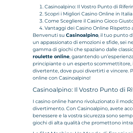
Casinoalpino: Il Vostro Punto di Rifer
Scopri i Migliori Casino Online in Italia
Come Scegliere il Casino Gioco Giust
Vantaggi dei Casino Online Rispetto ai
Benvenuti su
Casinoalpino
, il tuo punto d
un appassionato di emozioni e sfide, sei ne
gamma di giochi che spaziano dalle class
roulette online
, garantendo un’esperienza
principiante o un esperto scommettitore, il
divertente, dove puoi divertirti e vincere.
online con Casinoalpino!
Casinoalpino: Il Vostro Punto di R
I casino online hanno rivoluzionato il modo 
divertimento. Con Casinoalpino, avete acces
benessere e la vostra sicurezza sono sempre 
giochi di alta qualità che promettono intr