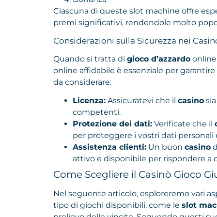
Ciascuna di queste slot machine offre esper
premi significativi, rendendole molto popolar
Considerazioni sulla Sicurezza nei Casin
Quando si tratta di
gioco d’azzardo
online
online affidabile è essenziale per garantire
da considerare:
Licenza:
Assicuratevi che il
casino
sia
competenti.
Protezione dei dati:
Verificate che il
per proteggere i vostri dati personali e
Assistenza clienti:
Un buon
casino
d
attivo e disponibile per rispondere a
Come Scegliere il Casinò Gioco Gi
Nel seguente articolo, esploreremo vari asp
tipo di giochi disponibili, come le
slot mac
prelievo delle vincite. Seguendo questi sug