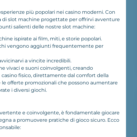
sperienze più popolari nei casino moderni. Con
 di slot machine progettate per offrirvi avventure
punti salienti delle nostre slot machine:
ine ispirate ai film, miti, e storie popolari.
ochi vengono aggiunti frequentemente per
vicinarvi a vincite incredibili.
e vivaci e suoni coinvolgenti, creando
 casino fisico, direttamente dal comfort della
re le offerte promozionali che possono aumentare
ate i diversi giochi.
ivertente e coinvolgente, è fondamentale giocare
egna a promuovere pratiche di gioco sicuro. Ecco
onsabile: