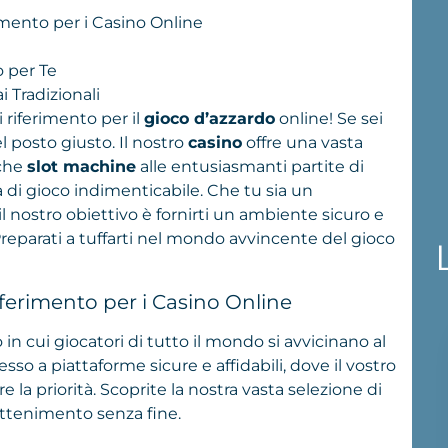
imento per i Casino Online
o per Te
 Tradizionali
i riferimento per il
gioco d’azzardo
online! Se sei
l posto giusto. Il nostro
casino
offre una vasta
iche
slot machine
alle entusiasmanti partite di
 di gioco indimenticabile. Che tu sia un
 nostro obiettivo è fornirti un ambiente sicuro e
 Preparati a tuffarti nel mondo avvincente del gioco
iferimento per i Casino Online
in cui giocatori di tutto il mondo si avvicinano al
so a piattaforme sicure e affidabili, dove il vostro
la priorità. Scoprite la nostra vasta selezione di
attenimento senza fine.