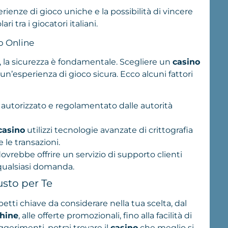
ienze di gioco uniche e la possibilità di vincere
i tra i giocatori italiani.
o Online
, la sicurezza è fondamentale. Scegliere un
casino
 un’esperienza di gioco sicura. Ecco alcuni fattori
 autorizzato e regolamentato dalle autorità
casino
utilizzi tecnologie avanzate di crittografia
 le transazioni.
ovrebbe offrire un servizio di supporto clienti
 qualsiasi domanda.
usto per Te
etti chiave da considerare nella tua scelta, dal
hine
, alle offerte promozionali, fino alla facilità di
gerimenti, potrai trovare il
casino
che meglio si