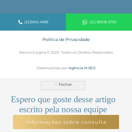
(11)5041-4408
(11) 96538-3750
Política de Privacidade
Neurocirúrgica © 2023. Todos os Direitos Reservados
Desenvolvido por
Agência M.SEO
Espero que goste desse artigo
escrito pela nossa equipe
Informações sobre consulta