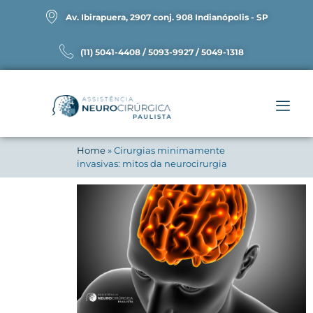
Av. Ibirapuera, 2907 conj. 908 Indianópolis - SP
(11) 5041-4408 / 5093-9927 / 5049-1318
Home
»
Cirurgias minimamente
invasivas: mitos da neurocirurgia