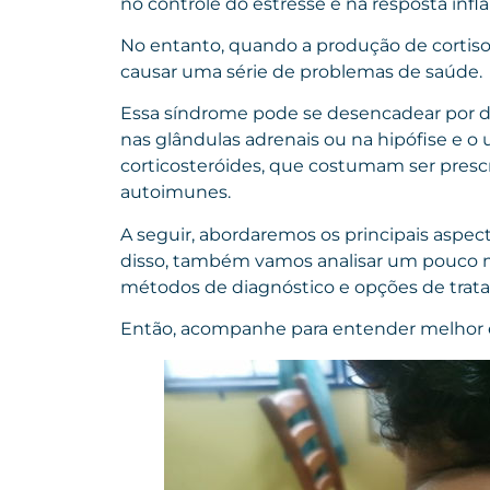
no controle do estresse e na resposta infl
No entanto, quando a produção de cortiso
causar uma série de problemas de saúde.
Essa síndrome pode se desencadear por d
nas glândulas adrenais ou na hipófise e
corticosteróides, que costumam ser prescri
autoimunes.
A seguir, abordaremos os principais asp
disso, também vamos analisar um pouco ma
métodos de diagnóstico e opções de tra
Então, acompanhe para entender melhor e