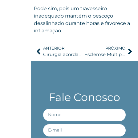
Pode sim, pois um travesseiro
inadequado mantém o pescoço
desalinhado durante horas e favorece a
inflamação.
ANTERIOR
PRÓXIMO
Cirurgia acordada para tumores cerebrais: quando ela é indicada e por quê
Esclerose Múltipla e Neuralgia do Trigêmeo: qual a relação?
Fale Conosco