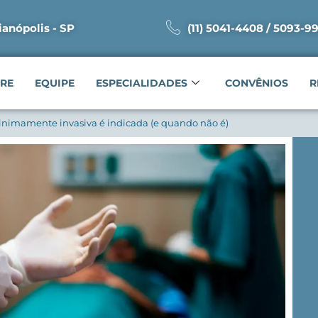
ianópolis - SP
(11) 5041-4408 / 5093-9
RE
EQUIPE
ESPECIALIDADES
CONVÊNIOS
R
minimamente invasiva é indicada (e quando não é)