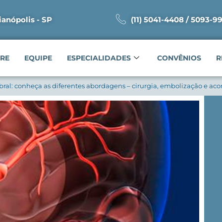
ianópolis - SP
(11) 5041-4408 / 5093-9
RE
EQUIPE
ESPECIALIDADES
CONVÊNIOS
R
bral: conheça as diferentes abordagens – cirurgia, embolização e 