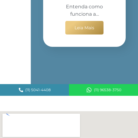
Entenda como
funciona a…
Leia Mais
(11) 5041-4408
(11) 96538-3750