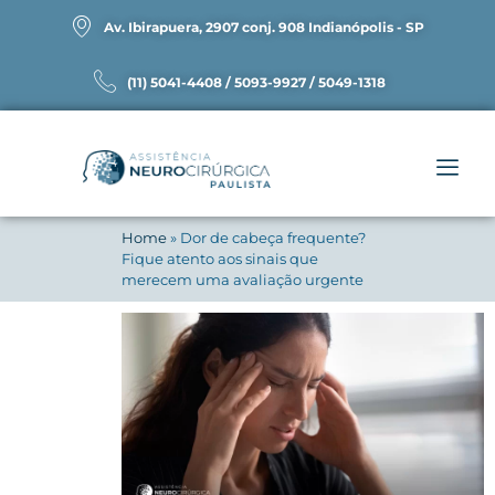
Av. Ibirapuera, 2907 conj. 908 Indianópolis - SP
(11) 5041-4408 / 5093-9927 / 5049-1318
Home
»
Dor de cabeça frequente?
Fique atento aos sinais que
merecem uma avaliação urgente