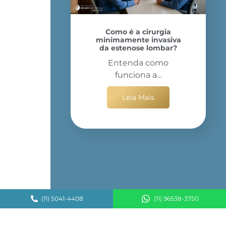
Como é a cirurgia
minimamente invasiva
da estenose lombar?
Entenda como
funciona a…
Leia Mais
(11) 5041-4408
(11) 96538-3750