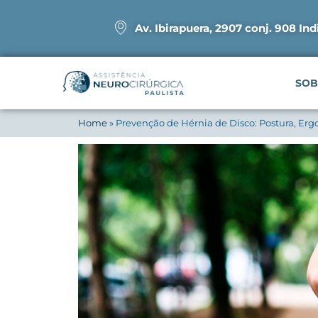
Av. Ibirapuera, 2907 conj. 908 Ind
SOB
Home
»
Prevenção de Hérnia de Disco: Postura, Er