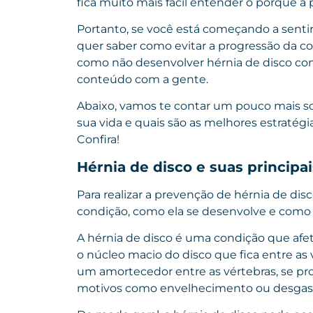
fica muito mais fácil entender o porquê a
Portanto, se você está começando a sentir
quer saber como evitar a progressão da c
como não desenvolver hérnia de disco co
conteúdo com a gente.
Abaixo, vamos te contar um pouco mais so
sua vida e quais são as melhores estratégi
Confira!
Hérnia de disco e suas principai
Para realizar a prevenção de hérnia de di
condição, como ela se desenvolve e como p
A hérnia de disco é uma condição que afe
o núcleo macio do disco que fica entre as 
um amortecedor entre as vértebras, se proje
motivos como envelhecimento ou desgas