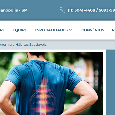
ianópolis - SP
(11) 5041-4408 / 5093-9
RE
EQUIPE
ESPECIALIDADES
CONVÊNIOS
R
gonomia e Hábitos Saudáveis