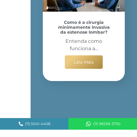
Como é a cirurgia
minimamente invasiva
da estenose lombar?
Entenda como
funciona a…
Leia Mais
(11) 5041-4408
(11) 96538-3750